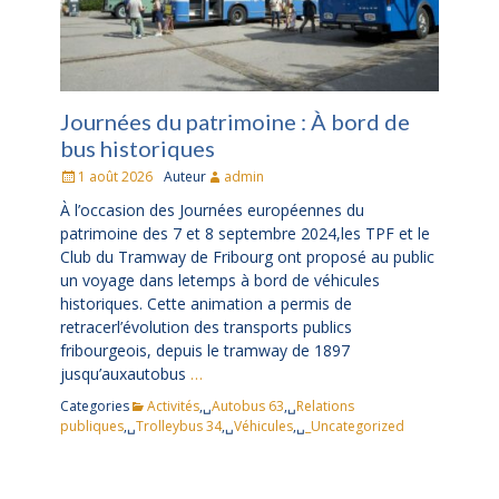
Journées du patrimoine : À bord de
bus historiques
Posté
1 août 2026
Auteur
admin
le
À l’occasion des Journées européennes du
patrimoine des 7 et 8 septembre 2024,les TPF et le
Club du Tramway de Fribourg ont proposé au public
un voyage dans letemps à bord de véhicules
historiques. Cette animation a permis de
retracerl’évolution des transports publics
fribourgeois, depuis le tramway de 1897
jusqu’auxautobus
…
Categories
Activités
,␣
Autobus 63
,␣
Relations
publiques
,␣
Trolleybus 34
,␣
Véhicules
,␣
_Uncategorized