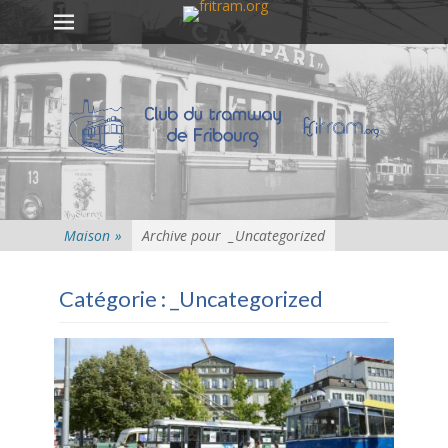
Premier menu
Passer
au
contenu
Maison
»
Archive pour
_Uncategorized
Catégorie :
_Uncategorized