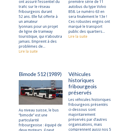
ont assuré l’essentiel du
première série de 11
trafic sur le réseau
autobus du type Volvo
fribourgeois durant
B58. Le numéro 63 en
52 ans. Elle fut offerte à
sera finalement le 13e !
un amateur
Ces robustes engins ont
lyonnais pour un projet
marqué le transport
de ligne de tramway
public des quartiers…
touristique, qui n’aboutira
Lire la suite
jamais. Empreint à des
problèmes de…
Lire la suite
Bimode 512 (1989)
Véhicules
historiques
fribourgeois
préservés
Les véhicules historiques
fribourgeois présentés
ci-dessous sont
Au niveau suisse, le bus
majoritairement
“bimode” est une
préservés par d’autres
particularité
organisations, mais
fribourgeoise : équipé de
comprennent aussi nos 5
deux moteurs, il peut