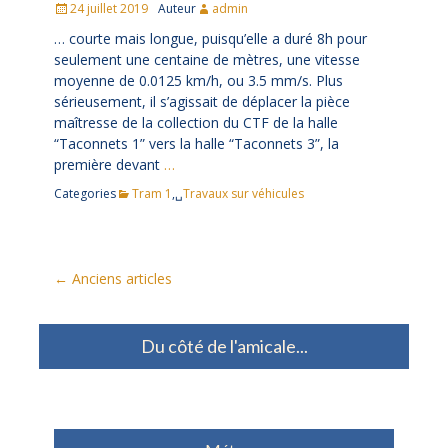
Posté
24 juillet 2019
Auteur
admin
le
… courte mais longue, puisqu’elle a duré 8h pour
seulement une centaine de mètres, une vitesse
moyenne de 0.0125 km/h, ou 3.5 mm/s. Plus
sérieusement, il s’agissait de déplacer la pièce
maîtresse de la collection du CTF de la halle
“Taconnets 1” vers la halle “Taconnets 3”, la
première devant
…
Categories
Tram 1
,␣
Travaux sur véhicules
Navigation
←
Anciens articles
des
articles
Du côté de l'amicale...