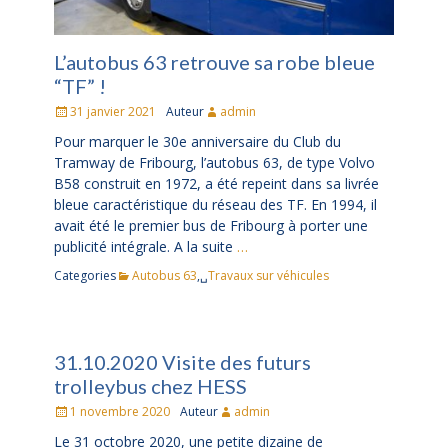
L’autobus 63 retrouve sa robe bleue
“TF” !
Posté
31 janvier 2021
Auteur
admin
le
Pour marquer le 30e anniversaire du Club du
Tramway de Fribourg, l’autobus 63, de type Volvo
B58 construit en 1972, a été repeint dans sa livrée
bleue caractéristique du réseau des TF. En 1994, il
avait été le premier bus de Fribourg à porter une
publicité intégrale. A la suite
…
Categories
Autobus 63
,␣
Travaux sur véhicules
31.10.2020 Visite des futurs
trolleybus chez HESS
Posté
1 novembre 2020
Auteur
admin
le
Le 31 octobre 2020, une petite dizaine de