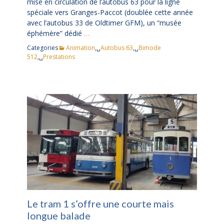
mise en circulation de l’autobus 63 pour la ligne
spéciale vers Granges-Paccot (doublée cette année
avec l’autobus 33 de Oldtimer GFM), un “musée
éphémère” dédié
…
Categories
Animation
,␣
Autobus 63
,␣
Bimode
512
,␣
Prestations
Le tram 1 s’offre une courte mais
longue balade