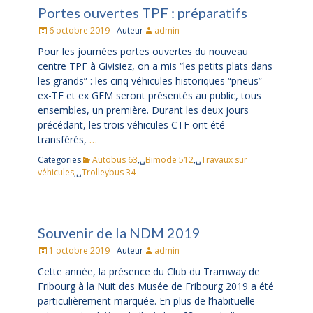
Portes ouvertes TPF : préparatifs
Posté
6 octobre 2019
Auteur
admin
le
Pour les journées portes ouvertes du nouveau
centre TPF à Givisiez, on a mis “les petits plats dans
les grands” : les cinq véhicules historiques “pneus”
ex-TF et ex GFM seront présentés au public, tous
ensembles, un première. Durant les deux jours
précédant, les trois véhicules CTF ont été
transférés,
…
Categories
Autobus 63
,␣
Bimode 512
,␣
Travaux sur
véhicules
,␣
Trolleybus 34
Souvenir de la NDM 2019
Posté
1 octobre 2019
Auteur
admin
le
Cette année, la présence du Club du Tramway de
Fribourg à la Nuit des Musée de Fribourg 2019 a été
particulièrement marquée. En plus de l’habituelle