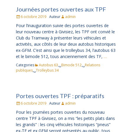
Journées portes ouvertes aux TPF
Posté
6 octobre 2019
Auteur
admin
le
Pour l’inauguration suivie des portes ouvertes de
leur nouveau centre à Givisiez, les TPF ont convié le
Club du Tramway à présenter leurs véhicules et
activités, aux côtés de leur deux autobus historiques
ex-GFM. C’est ainsi que le trolleybus 34, l’autobus 63
et le bimode 512, tous anciennement des TF,
…
Categories
Autobus 63
,␣
Bimode 512
,␣
Relations
publiques
,␣
Trolleybus 34
Portes ouvertes TPF : préparatifs
Posté
6 octobre 2019
Auteur
admin
le
Pour les journées portes ouvertes du nouveau
centre TPF à Givisiez, on a mis “les petits plats dans
les grands” : les cinq véhicules historiques “pneus”
ex-TF et ex GFM seront présentés au public, tous