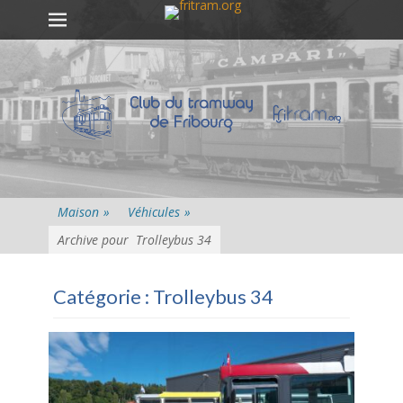
Premier menu
Passer
au
contenu
Maison
»
Véhicules
»
Archive pour
Trolleybus 34
Catégorie :
Trolleybus 34