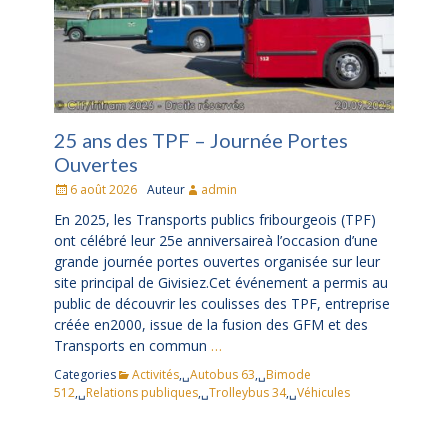
25 ans des TPF – Journée Portes
Ouvertes
Posté
6 août 2026
Auteur
admin
le
En 2025, les Transports publics fribourgeois (TPF)
ont célébré leur 25e anniversaireà l’occasion d’une
grande journée portes ouvertes organisée sur leur
site principal de Givisiez.Cet événement a permis au
public de découvrir les coulisses des TPF, entreprise
créée en2000, issue de la fusion des GFM et des
Transports en commun
…
Categories
Activités
,␣
Autobus 63
,␣
Bimode
512
,␣
Relations publiques
,␣
Trolleybus 34
,␣
Véhicules