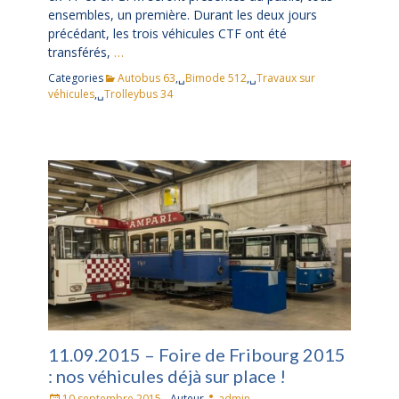
ensembles, un première. Durant les deux jours
précédant, les trois véhicules CTF ont été
transférés,
…
Categories
Autobus 63
,␣
Bimode 512
,␣
Travaux sur
véhicules
,␣
Trolleybus 34
11.09.2015 – Foire de Fribourg 2015
: nos véhicules déjà sur place !
Posté
10 septembre 2015
Auteur
admin