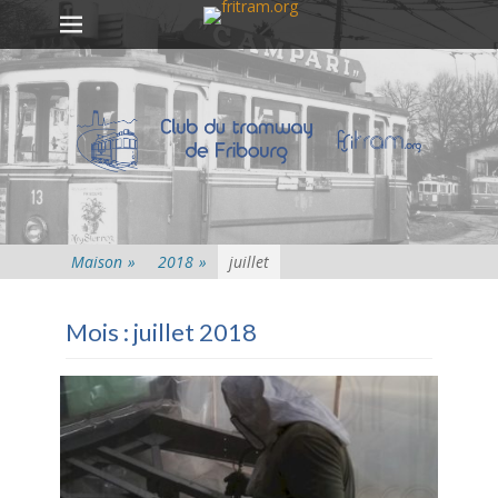
Premier menu
Passer
au
contenu
Maison
»
2018
»
juillet
Mois :
juillet 2018