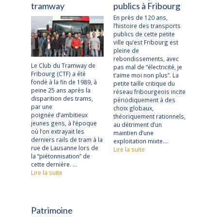
tramway
publics à Fribourg
En près de 120 ans,
l’histoire des transports
publics de cette petite
ville qu’est Fribourg est
pleine de
rebondissements, avec
Le Club du Tramway de
pas mal de “électricité, je
Fribourg (CTF) a été
t’aime moi non plus”. La
fondé à la fin de 1989, à
petite taille critique du
peine 25 ans après la
réseau fribourgeois incite
disparition des trams,
périodiquement à des
par une
choix globaux,
poignée d’ambitieux
théoriquement rationnels,
jeunes gens, à l’époque
au détriment d’un
où l’on extrayait les
maintien d’une
derniers rails de tram à la
exploitation mixte….
rue de Lausanne lors de
Lire la suite
la “piétonnisation” de
cette dernière. …
Lire la suite
Patrimoine