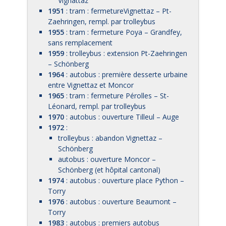
Vignattaz
1951
: tram : fermetureVignettaz – Pt-
Zaehringen, rempl. par trolleybus
1955
: tram : fermeture Poya – Grandfey,
sans remplacement
1959
: trolleybus : extension Pt-Zaehringen
– Schönberg
1964
: autobus : première desserte urbaine
entre Vignettaz et Moncor
1965
: tram : fermeture Pérolles – St-
Léonard, rempl. par trolleybus
1970
: autobus : ouverture Tilleul – Auge
1972
:
trolleybus : abandon Vignettaz –
Schönberg
autobus : ouverture Moncor –
Schönberg (et hôpital cantonal)
1974
: autobus : ouverture place Python –
Torry
1976
: autobus : ouverture Beaumont –
Torry
1983
: autobus : premiers autobus