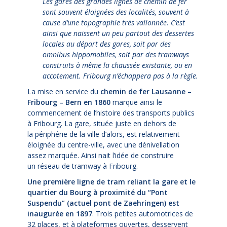
Les gares des grandes lignes de chemin de fer
sont souvent éloignées des localités, souvent à
cause d’une topographie très vallonnée. C’est
ainsi que naissent un peu partout des dessertes
locales au départ des gares, soit par des
omnibus hippomobiles, soit par des tramways
construits à même la chaussée existante, ou en
accotement. Fribourg n’échappera pas à la règle.
La mise en service du
chemin de fer Lausanne –
Fribourg – Bern en 1860
marque ainsi le
commencement de l’histoire des transports publics
à Fribourg. La gare, située juste en dehors de
la périphérie de la ville d’alors, est relativement
éloignée du centre-ville, avec une dénivellation
assez marquée.
Ainsi nait l’idée de construire
un réseau de tramway à Fribourg.
Une première ligne de tram reliant la gare et le
quartier du Bourg à proximité du “Pont
Suspendu” (actuel pont de Zaehringen) est
inaugurée en 1897
. Trois
petites automotrices de
32 places, et à plateformes ouvertes, desservent