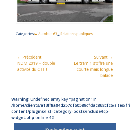
Categories
Autobus 63
,␣
Relations publiques
Navigation
← Précédent
Suivant →
Article
Article
NDM 2019 – double
Le tram 1 s’offre une
de
précédent:
suivant:
activité du CTF !
courte mais longue
l’article
balade
Warning
: Undefined array key "pagination" in
/home/clients/a13ff8a04d257df60589cfdac868cfc6/sites/fr
content/plugins/list-category-posts/include/lcp-
widget.php
on line
42
Sur le même sujet