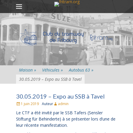
Premier menu
Passer
au
contenu
Maison
»
Véhicules
»
Autobus 63
»
30.05.2019 – Expo au SSB à Tavel
30.05.2019 – Expo au SSB à Tavel
Posté
1 juin 2019
Auteur
admin
le
Le CTF a été invité par le SSB Tafers (Sensler
Stiftung für Behinderte) à se présenter lors d’une de
leur récente manifestation.