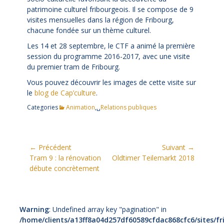
patrimoine culturel fribourgeois. Il se compose de 9
visites mensuelles dans la région de Fribourg,
chacune fondée sur un thème culturel.
Les 14 et 28 septembre, le CTF a animé la première
session du programme 2016-2017, avec une visite
du premier tram de Fribourg.
Vous pouvez découvrir les images de cette visite sur
le
blog de Cap’culture
.
Categories
Animation
,␣
Relations publiques
Navigation
← Précédent
Suivant →
Article
Article
Tram 9 : la rénovation
Oldtimer Teilemarkt 2018
de
précédent:
suivant:
débute concrètement
l’article
Warning
: Undefined array key "pagination" in
/home/clients/a13ff8a04d257df60589cfdac868cfc6/sites/fr