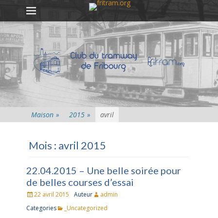
Premier menu
Passer
au
contenu
Maison
»
2015
»
avril
Mois :
avril 2015
22.04.2015 – Une belle soirée pour
de belles courses d’essai
Posté
22 avril 2015
Auteur
admin
le
Categories
_Uncategorized