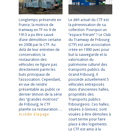
Longtemps préservée en
Le défi actuel du CTF est
France, la motrice de
la pérennisation de sa
tramway ex-TF no 9 de
collection. Pourquoi un
1913 a pu être sauvé
“espace fritram” ? Le Club
d’une démolition certaine
du Tramway de Fribourg
en 2008 par le CTF. Au
(CTF) est une association
delà de leur entretien de
créée en 1990 avec pour
conservation, la
but la sauvegarde et la
restauration des
valorisation du
véhicules ne figure pas
patrimoine culturel des
directement parmi les
transports publics du
buts principaux de
Grand Fribourg. Il
l’association. Cependant,
possède actuellement 5
en vue de rendre
véhicules entreposés
présentable au public ce
dans d’anciennes halles,
dernier témoin de la série
propriétés des
des “grandes motrices”
Transports publics
de Fribourg, le CTF
fribourgeois. Ces halles,
planifie sa restauration. …
situées à Givisiez, sont
Accéder à la page
vouées à être démolies à
court terme pour faire
place à des logements.
Le CTF est ainsi à la