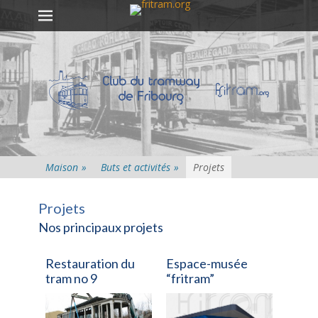
Premier menu
Passer
au
contenu
Maison
»
Buts et activités
»
Projets
Projets
Nos principaux projets
Restauration du
Espace-musée
tram no 9
“fritram”