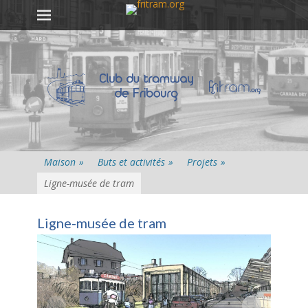
Premier menu
Passer
au
contenu
Maison
»
Buts et activités
»
Projets
»
Ligne-musée de tram
Ligne-musée de tram