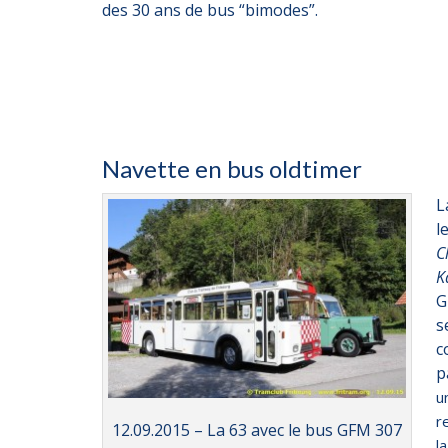
des 30 ans de bus “bimodes”.
Navette en bus oldtimer
L
l
C
K
G
s
c
p
u
r
12.09.2015 – La 63 avec le bus GFM 307
l