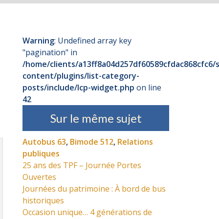
Warning
: Undefined array key
"pagination" in
/home/clients/a13ff8a04d257df60589cfdac868cfc6/s
content/plugins/list-category-
posts/include/lcp-widget.php
on line
42
Sur le même sujet
Autobus 63
,
Bimode 512
,
Relations
publiques
25 ans des TPF – Journée Portes
Ouvertes
Journées du patrimoine : À bord de bus
historiques
Occasion unique… 4 générations de