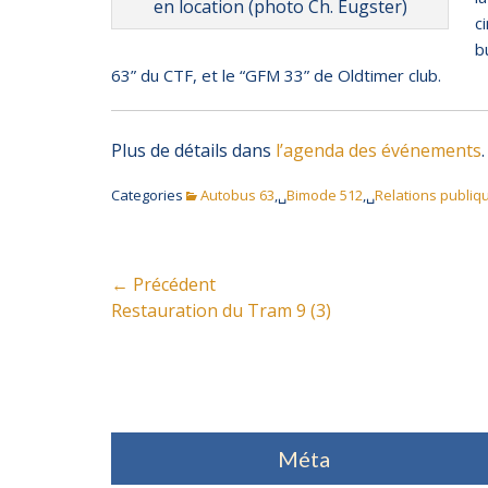
en location (photo Ch. Eugster)
c
b
63” du CTF, et le “GFM 33” de Oldtimer club.
Plus de détails dans
l’agenda des événements
.
Categories
Autobus 63
,␣
Bimode 512
,␣
Relations publiq
Navigation
← Précédent
Article
Restauration du Tram 9 (3)
de
précédent:
l’article
Méta