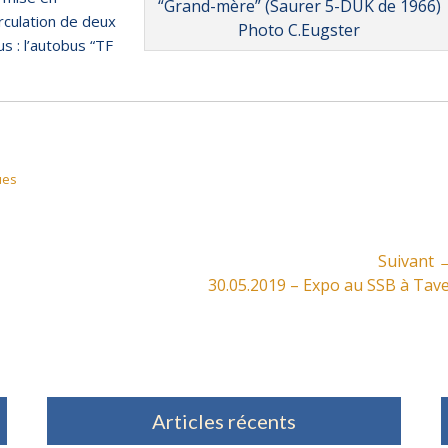
“Grand-mère” (Saurer 5-DUK de 1966)
irculation de deux
Photo C.Eugster
us : l’autobus “TF
ues
Suivant 
Article
30.05.2019 – Expo au SSB à Tave
suivant:
Articles récents