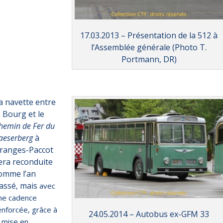
17.03.2013 – Présentation de la 512 à
l’Assemblée générale (Photo T.
Portmann, DR)
a navette entre
e Bourg et le
hemin de Fer du
aeserberg
à
ranges-Paccot
era reconduite
omme l’an
assé, mais
avec
ne cadence
enforcée, grâce à
24.05.2014 – Autobus ex-GFM 33
a mise en