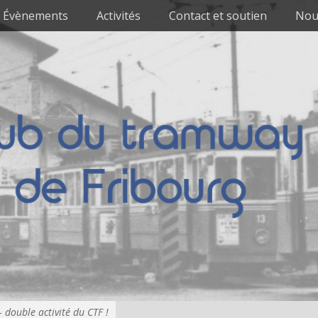
Évènements
Activités
Contact et soutien
Nou
double activité du CTF !