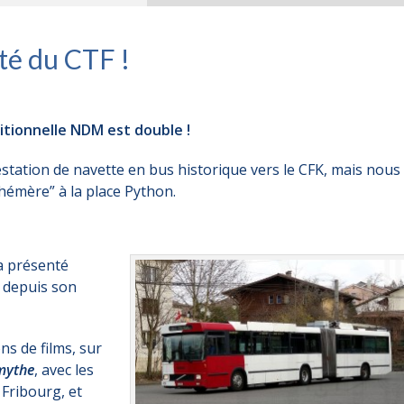
té du CTF !
ditionnelle NDM est double !
tation de navette en bus historique vers le CFK, mais nous
émère” à la place Python.
a présenté
c depuis son
ns de films, sur
 mythe
, avec les
 Fribourg, et