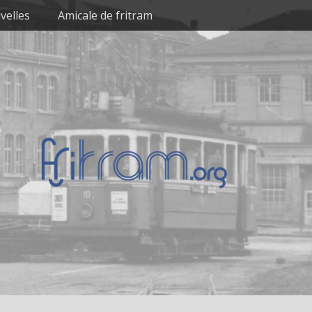
velles
Amicale de fritram