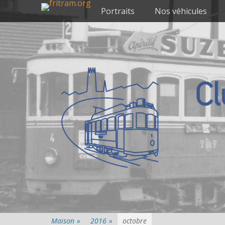
Premier menu
Passer
Portraits
Nos véhicules
au
contenu
Maison
»
2016
»
octobre