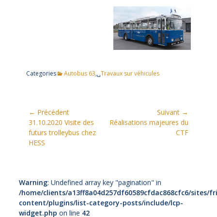
Categories
Autobus 63
,␣
Travaux sur véhicules
Navigation
← Précédent
Suivant →
Article
Article
31.10.2020 Visite des
Réalisations majeures du
de
précédent:
suivant:
futurs trolleybus chez
CTF
l’article
HESS
Warning
: Undefined array key "pagination" in
/home/clients/a13ff8a04d257df60589cfdac868cfc6/sites/fr
content/plugins/list-category-posts/include/lcp-
widget.php
on line
42