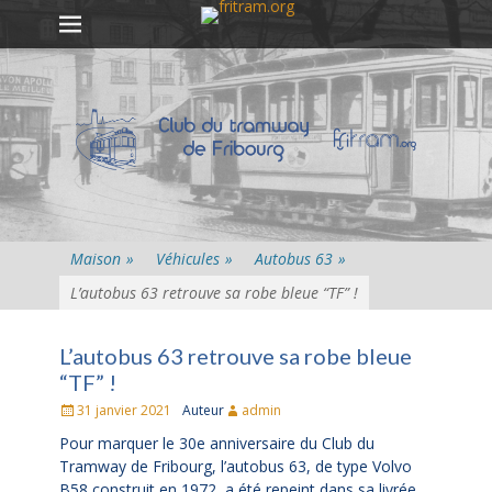
Premier menu
Passer
au
contenu
Maison
»
Véhicules
»
Autobus 63
»
L’autobus 63 retrouve sa robe bleue “TF” !
L’autobus 63 retrouve sa robe bleue
“TF” !
Posté
31 janvier 2021
Auteur
admin
le
Pour marquer le 30e anniversaire du Club du
Tramway de Fribourg, l’autobus 63, de type Volvo
B58 construit en 1972, a été repeint dans sa livrée