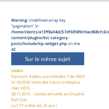
Warning
: Undefined array key
"pagination" in
/home/clients/a13ff8a04d257df60589cfdac868cfc6/s
content/plugins/list-category-
posts/include/lcp-widget.php
on line
42
Sur le même sujet
Loisirs
Parcours d’adieu aux bimodes II de 2004
31.10.2020 Visite des futurs trolleybus
chez HESS
28.11.2015 – Soirée annuelle au Gruyère
Rail Club
Le CTF a fêté ses 25 ans !