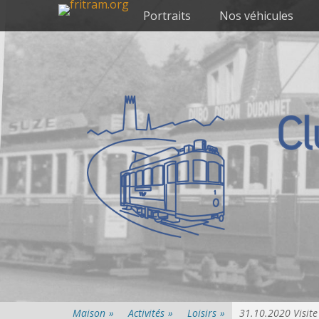
Premier menu
Passer
Portraits
Nos véhicules
au
contenu
Maison
»
Activités
»
Loisirs
»
31.10.2020 Visite