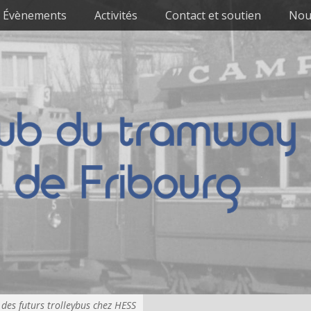
Évènements
Activités
Contact et soutien
Nou
 des futurs trolleybus chez HESS