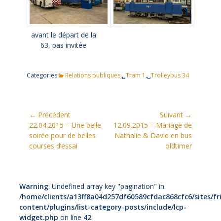
avant le départ de la
63, pas invitée
Categories
Relations publiques
,␣
Tram 1
,␣
Trolleybus 34
Navigation
← Précédent
Suivant →
Article
Article
22.04.2015 – Une belle
12.09.2015 – Mariage de
de
précédent:
suivant:
soirée pour de belles
Nathalie & David en bus
l’article
courses d’essai
oldtimer
Warning
: Undefined array key "pagination" in
/home/clients/a13ff8a04d257df60589cfdac868cfc6/sites/fr
content/plugins/list-category-posts/include/lcp-
widget.php
on line
42