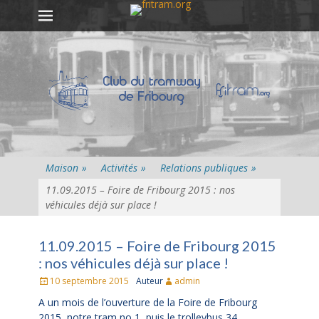
Premier menu
Passer
au
contenu
Maison
»
Activités
»
Relations publiques
»
11.09.2015 – Foire de Fribourg 2015 : nos
véhicules déjà sur place !
11.09.2015 – Foire de Fribourg 2015
: nos véhicules déjà sur place !
Posté
10 septembre 2015
Auteur
admin
le
A un mois de l’ouverture de la Foire de Fribourg
2015, notre tram no 1, puis le trolleybus 34,