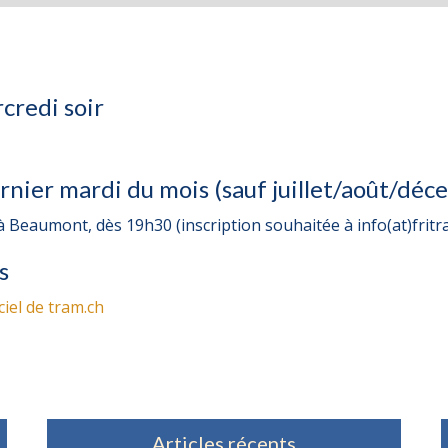
credi soir
nier mardi du mois (sauf juillet/août/déc
à Beaumont, dès 19h30 (inscription souhaitée à info(at)fritr
s
iciel de tram.ch
Articles récents