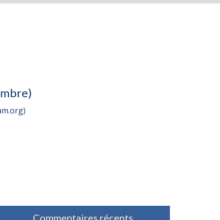
embre)
am.org)
Commentaires récents