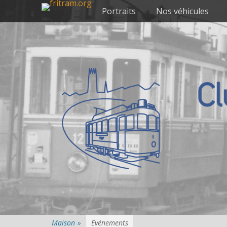
Premier menu
Passer
Portraits
Nos véhicules
au
contenu
Maison
»
Evénements